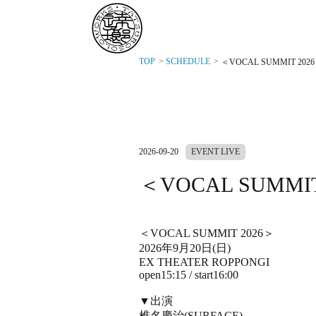
TOP
SCHEDULE
＜VOCAL SUMMIT 202
2026-09-20
EVENT LIVE
＜VOCAL SUMMIT
＜VOCAL SUMMIT 2026＞
2026年9⽉20⽇(日)
EX THEATER ROPPONGI
open15:15 / start16:00
▼出演
椎名慶治(SURFACE)