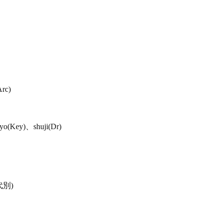
Arc)
(Key)、shuji(Dr)
代別)