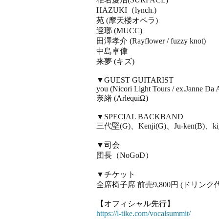
HAZUKI（lynch.)
苑 (摩天楼オペラ)
逹瑯 (MUCC)
⽥澤孝介 (Rayflower / fuzzy knot)
中島卓偉
来夢 (キズ)
▼GUEST GUITARIST
you (Nicori Light Tours / ex.Janne Da 
奈緒 (ΛrlequiΩ)
▼SPECIAL BACKBAND
三代堅(G)、Kenji(G)、Ju-ken(B)、kiyo
▼司会
団長（NoGoD）
▼チケット
全席椅⼦席 前売9,800円 (ドリンク
【オフィシャル先⾏】
https://l-tike.com/vocalsummit/