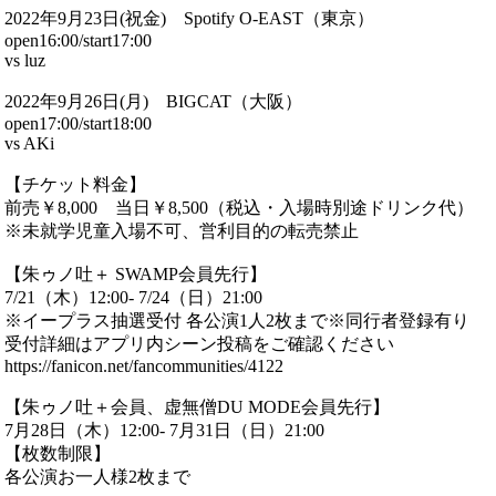
2022年9月23日(祝金) Spotify O-EAST（東京）
open16:00/start17:00
vs
luz
2022年9月26日(月) BIGCAT（大阪）
open17:00/start18:00
vs
AKi
【チケット料金】
前売￥8,000 当日
￥
8,500（税込・入場時別途ドリンク代）
※未就学児童入場不可、営利目的の転売禁止
【朱ゥノ吐＋ SWAMP会員先行】
7/21（木）12:00- 7/24（日）21:00
※イープラス抽選受付 各公演1人2枚まで※同行者登録有り
受付詳細はアプリ内シーン投稿をご確認ください
https://fanicon.net/fancommunities/4122
【朱ゥノ吐＋会員、虚無僧DU MODE会員先行】
7月28日（木）12:00- 7月31日（日）21:00
【枚数制限】
各公演お一人様2枚まで