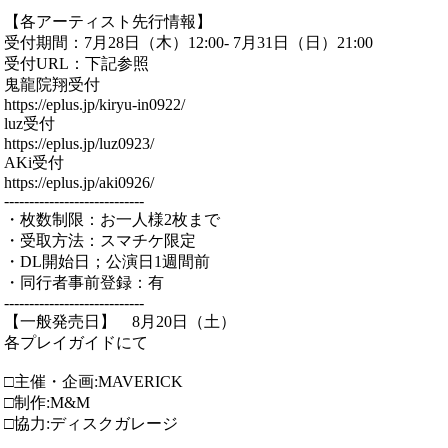
【各アーティスト先行情報】
受付期間：7月28日（木）12:00- 7月31日（日）21:00
受付URL：下記参照
鬼龍院翔受付
https://eplus.jp/kiryu-in0922/
luz受付
https://eplus.jp/luz0923/
AKi受付
https://eplus.jp/aki0926/
----------------------------
・枚数制限：お一人様2枚まで
・受取方法：スマチケ限定
・DL開始日；公演日1週間前
・同行者事前登録：有
----------------------------
【一般発売日】 8月20日（土）
各プレイガイドにて
□主催・企画:MAVERICK
□制作:M&M
□協力:ディスクガレージ