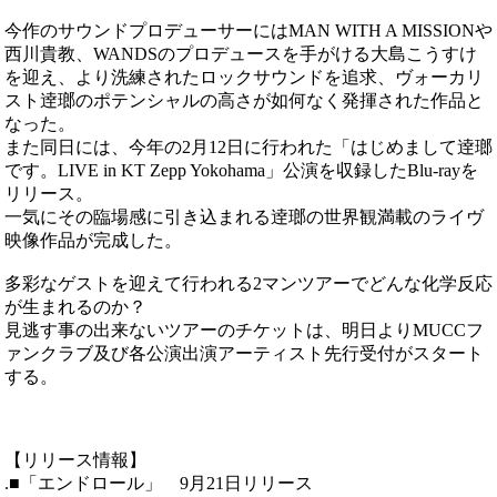
今作のサウンドプロデューサーにはMAN WITH A MISSIONや
西川貴教、WANDSのプロデュースを手がける大島こうすけ
を迎え、より洗練されたロックサウンドを追求、ヴォーカリ
スト逹瑯のポテンシャルの高さが如何なく発揮された作品と
なった。
また同日には、今年の2月12日に行われた「はじめまして逹瑯
です。LIVE in KT Zepp Yokohama」公演を収録したBlu-rayを
リリース。
一気にその臨場感に引き込まれる逹瑯の世界観満載のライヴ
映像作品が完成した。
多彩なゲストを迎えて行われる2マンツアーでどんな化学反応
が生まれるのか？
見逃す事の出来ないツアーのチケットは、明日よりMUCCフ
ァンクラブ及び各公演出演アーティスト先行受付がスタート
する。
【リリース情報】
.■「エンドロール」 9月21日リリース