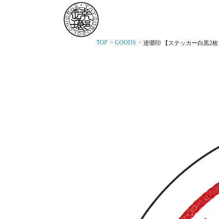
TOP
GOODS
逹瑯印 【ステッカー白黒2